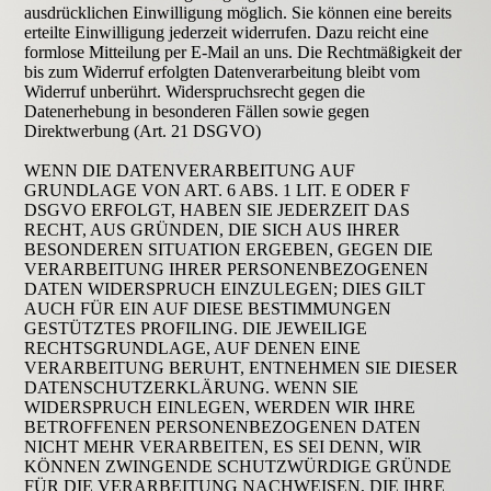
ausdrücklichen Einwilligung möglich. Sie können eine bereits
erteilte Einwilligung jederzeit widerrufen. Dazu reicht eine
formlose Mitteilung per E-Mail an uns. Die Rechtmäßigkeit der
bis zum Widerruf erfolgten Datenverarbeitung bleibt vom
Widerruf unberührt. Widerspruchsrecht gegen die
Datenerhebung in besonderen Fällen sowie gegen
Direktwerbung (Art. 21 DSGVO)
WENN DIE DATENVERARBEITUNG AUF
GRUNDLAGE VON ART. 6 ABS. 1 LIT. E ODER F
DSGVO ERFOLGT, HABEN SIE JEDERZEIT DAS
RECHT, AUS GRÜNDEN, DIE SICH AUS IHRER
BESONDEREN SITUATION ERGEBEN, GEGEN DIE
VERARBEITUNG IHRER PERSONENBEZOGENEN
DATEN WIDERSPRUCH EINZULEGEN; DIES GILT
AUCH FÜR EIN AUF DIESE BESTIMMUNGEN
GESTÜTZTES PROFILING. DIE JEWEILIGE
RECHTSGRUNDLAGE, AUF DENEN EINE
VERARBEITUNG BERUHT, ENTNEHMEN SIE DIESER
DATENSCHUTZERKLÄRUNG. WENN SIE
WIDERSPRUCH EINLEGEN, WERDEN WIR IHRE
BETROFFENEN PERSONENBEZOGENEN DATEN
NICHT MEHR VERARBEITEN, ES SEI DENN, WIR
KÖNNEN ZWINGENDE SCHUTZWÜRDIGE GRÜNDE
FÜR DIE VERARBEITUNG NACHWEISEN, DIE IHRE