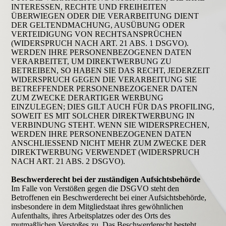
INTERESSEN, RECHTE UND FREIHEITEN
ÜBERWIEGEN ODER DIE VERARBEITUNG DIENT
DER GELTENDMACHUNG, AUSÜBUNG ODER
VERTEIDIGUNG VON RECHTSANSPRÜCHEN
(WIDERSPRUCH NACH ART. 21 ABS. 1 DSGVO).
WERDEN IHRE PERSONENBEZOGENEN DATEN
VERARBEITET, UM DIREKTWERBUNG ZU
BETREIBEN, SO HABEN SIE DAS RECHT, JEDERZEIT
WIDERSPRUCH GEGEN DIE VERARBEITUNG SIE
BETREFFENDER PERSONENBEZOGENER DATEN
ZUM ZWECKE DERARTIGER WERBUNG
EINZULEGEN; DIES GILT AUCH FÜR DAS PROFILING,
SOWEIT ES MIT SOLCHER DIREKTWERBUNG IN
VERBINDUNG STEHT. WENN SIE WIDERSPRECHEN,
WERDEN IHRE PERSONENBEZOGENEN DATEN
ANSCHLIESSEND NICHT MEHR ZUM ZWECKE DER
DIREKTWERBUNG VERWENDET (WIDERSPRUCH
NACH ART. 21 ABS. 2 DSGVO).
Beschwerderecht bei der zuständigen Aufsichtsbehörde
Im Falle von Verstößen gegen die DSGVO steht den
Betroffenen ein Beschwerderecht bei einer Aufsichtsbehörde,
insbesondere in dem Mitgliedstaat ihres gewöhnlichen
Aufenthalts, ihres Arbeitsplatzes oder des Orts des
mutmaßlichen Verstoßes zu. Das Beschwerderecht besteht